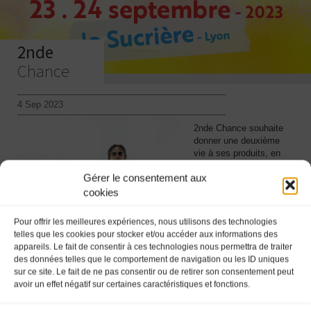
2nde
Chance
4 Sep 2023
2nde Chance souhaite
donner une deuxième
vie à ses produits, en
les réparant et les
Gérer le consentement aux
recyclant. La marque
vous propose des T-
cookies
shirts
Victory/Boogie/Woogie
Pour offrir les meilleures expériences, nous utilisons des technologies
upcylé à partir de jeans
telles que les cookies pour stocker et/ou accéder aux informations des
de seconde main, des
appareils. Le fait de consentir à ces technologies nous permettra de traiter
vêtements re-work 2nde
des données telles que le comportement de navigation ou les ID uniques
Chance ou encore des
sur ce site. Le fait de ne pas consentir ou de retirer son consentement peut
Sneakers en pré-
avoir un effet négatif sur certaines caractéristiques et fonctions.
commande
Retrouvez les à La