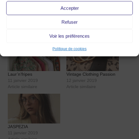
Sucrière les 23 & 24
Accepter
septembre et en
attendant sur
Instagram
.
Refuser
Articles similaires
Voir les préférences
Politique de cookies
Laur’n’fripes
Vintage Clothing Passion
11 janvier 2019
12 janvier 2019
Article similaire
Article similaire
JASPEZIA
11 janvier 2019