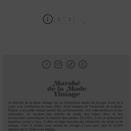
1
2
3
Facebook
Instagram
Tik
Le Marché de la Mode Vintage est un événement leader en Europe. Il est né à
Lyon, à la Confluence en mars 2001, d'une initiative de l'Université de la Mode.
Depuis, il accueille chaque année des professionnels, des collectionneurs et des
particuliers. Ils vendent des articles de mode, des objets déco et des
accessoires authentiques ou inspirés des années 50 à 90’s. C’est un événement
populaire ouvert à tous. Il offre un large éventail des tendances de mode et du
vintage. C'est le rendez-vous annuel du vintage à Lyon pour plus de 10.000
adeptes de la mode et du vintage.