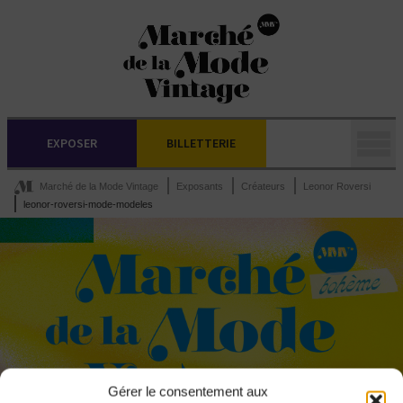
EXPOSER
BILLETTERIE
Marché de la Mode Vintage
Exposants
Créateurs
Leonor Roversi
leonor-roversi-mode-modeles
Gérer le consentement aux