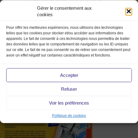
Gérer le consentement aux
cookies
Pour offrir les meilleures expériences, nous utilisons des technologies
telles que les cookies pour stocker et/ou accéder aux informations des
appareils. Le fait de consentir à ces technologies nous permettra de traiter
des données telles que le comportement de navigation ou les ID uniques
sur ce site. Le fait de ne pas consentir ou de retirer son consentement peut
tendance savoie – marché de la
avoir un effet négatif sur certaines caractéristiques et fonctions.
mode vintage – vintage – mmv –
2023 – chambéry – centre des
Accepter
congrès – le manège – février –
Refuser
savoie
Voir les préférences
Politique de cookies