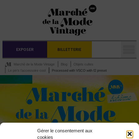
EXPOSER
BILLETTERIE
Marché de la Mode Vintage
Blog
Objets cultes
Le pin’s l’accessoire cool
Processed with VSCO with f2 preset
Gérer le consentement aux
cookies