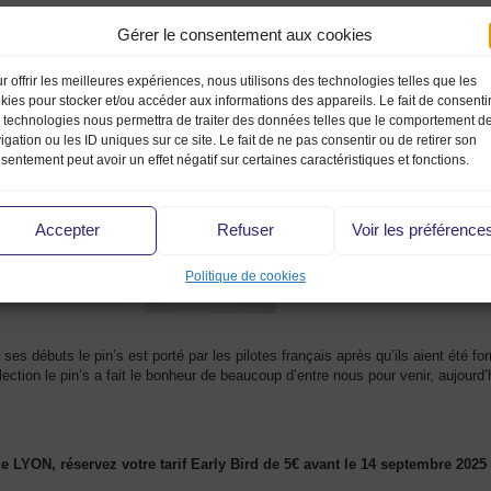
Gérer le consentement aux cookies
r offrir les meilleures expériences, nous utilisons des technologies telles que les
kies pour stocker et/ou accéder aux informations des appareils. Le fait de consenti
 technologies nous permettra de traiter des données telles que le comportement d
igation ou les ID uniques sur ce site. Le fait de ne pas consentir ou de retirer son
sentement peut avoir un effet négatif sur certaines caractéristiques et fonctions.
Accepter
Refuser
Voir les préférence
Politique de cookies
es débuts le pin’s est porté par les pilotes français après qu’ils aient été fo
llection le pin’s a fait le bonheur de beaucoup d’entre nous pour venir, aujourd
e LYON, réservez votre t
arif Early Bird de 5€ avant
le
14 septembre 2025