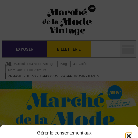
EXPOSER
BILLETTERIE
Marché de la Mode Vintage
Blog
actualités
Merci aux 15000 visiteurs
245145015_10158657244838335_6842447978350721069_n
Gérer le consentement aux