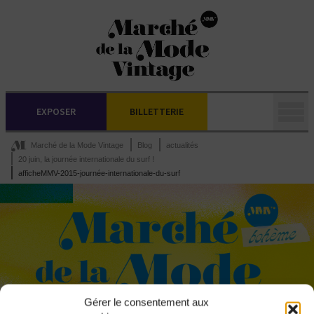
EXPOSER
BILLETTERIE
Marché de la Mode Vintage
Blog
actualités
20 juin, la journée internationale du surf !
afficheMMV-2015-journée-internationale-du-surf
Gérer le consentement aux