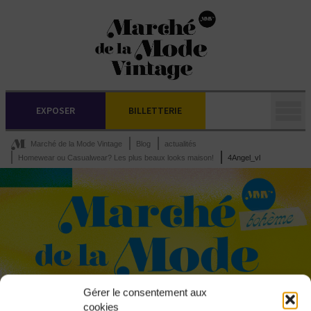
EXPOSER
BILLETTERIE
Marché de la Mode Vintage
Blog
actualités
Homewear ou Casualwear? Les plus beaux looks maison!
4Angel_vl
Gérer le consentement aux
cookies