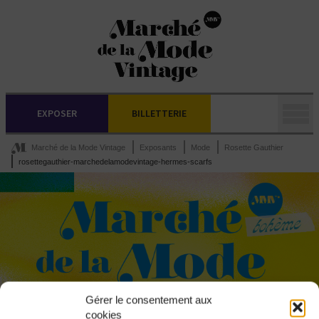
EXPOSER
BILLETTERIE
Marché de la Mode Vintage
Exposants
Mode
Rosette Gauthier
rosettegauthier-marchedelamodevintage-hermes-scarfs
Gérer le consentement aux
cookies