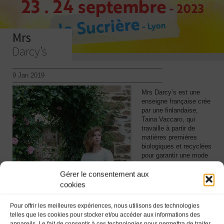
Mrs
Darcy’s
9 Jan 2019
Mrs Darcy’s est une
enseigne française crée
par une finlandaise,
Taina Vaccaro, qui
travaille à partir de
matières premières
biologiques et recyclées
pour garantir une mode
éco-responsable made
in France. Mrs Darcy’s
Gérer le consentement aux
tire son nom du célèbre
cookies
texte
Pride and
Prejudice.
Le nom de la
Pour offrir les meilleures expériences, nous utilisons des technologies
marque représente ainsi
telles que les cookies pour stocker et/ou accéder aux informations des
la passion, le
appareils. Le fait de consentir à ces technologies nous permettra de traiter