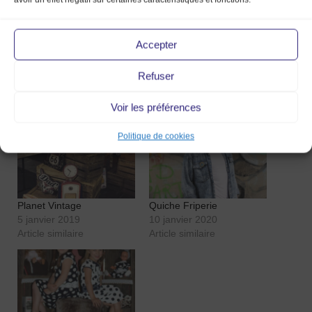
audacieux à la fois
vintage et dans l’air
du temps. Alors, allez vous oser ?
Accepter
https://www.instagram.com/mgcrw/?hl=fr
Refuser
Voir les préférences
Articles similaires
Politique de cookies
Planet Vintage
Quiche Friperie
5 janvier 2019
10 janvier 2020
Article similaire
Article similaire