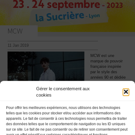
MCW
11 Jan 2019
MCW est une
marque de pouvoir
française inspirée
par le style des
années 90 et dédiée
aux excentriques.
Gérer le consentement aux
Elle se détache des
cookies
autres grâce à ses
couleurs pastel et
son style original.
Pour offrir les meilleures expériences, nous utilisons des technologies
Créée pour ceux qui
telles que les cookies pour stocker et/ou accéder aux informations des
osent et
appareils. Le fait de consentir à ces technologies nous permettra de traiter
revendiquent leur
des données telles que le comportement de navigation ou les ID uniques
singularité, elle
sur ce site. Le fait de ne pas consentir ou de retirer son consentement peut
propose des looks
avoir un effet négatif sur certaines caractéristiques et fonctions.