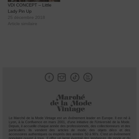
VDI CONCEPT – Little
Lady Pin Up
25 décembre 2018
Article similaire
Facebook
Instagram
Tik
Le Marché de la Mode Vintage est un événement leader en Europe. Il est né à
Lyon, à la Confluence en mars 2001, d'une initiative de l'Université de la Mode.
Depuis, il accueille chaque année des professionnels, des collectionneurs et des
particuliers. Ils vendent des articles de mode, des objets déco et des
accessoires authentiques ou inspirés des années 50 à 90’s. C’est un événement
populaire ouvert à tous. Il offre un large éventail des tendances de mode et du