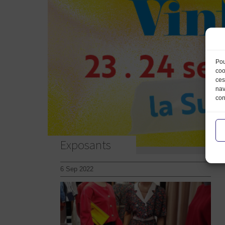
Pou
coo
ces
nav
con
Exposants
6 Sep 2022