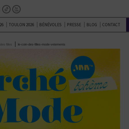
Facebook
Instagram
TikTok
Youtube
26
TOULON 2026
BÉNÉVOLES
PRESSE
BLOG
CONTACT
des filles
le-coin-des-filles-mode-vetements