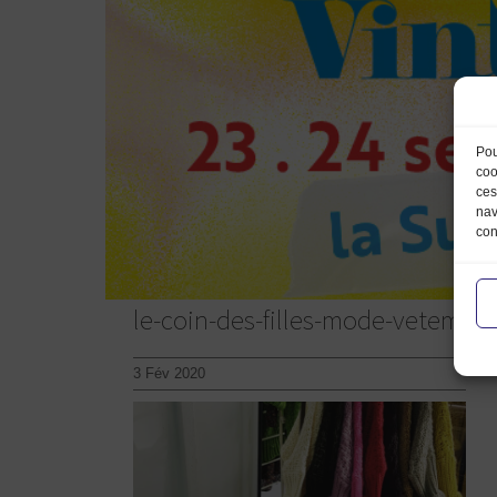
Pou
coo
ces
nav
con
le-coin-des-filles-mode-vetemen
3 Fév 2020