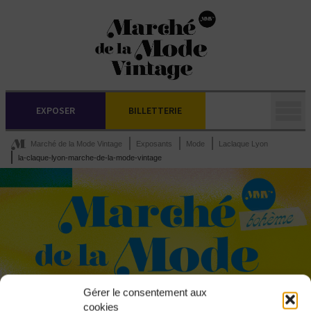
EXPOSER
BILLETTERIE
Marché de la Mode Vintage
Exposants
Mode
Laclaque Lyon
la-claque-lyon-marche-de-la-mode-vintage
Gérer le consentement aux
cookies