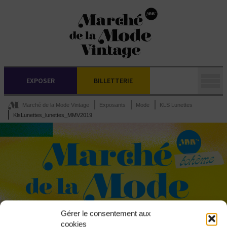
EXPOSER
BILLETTERIE
Marché de la Mode Vintage
Exposants
Mode
KLS Lunettes
KlsLunettes_lunettes_MMV2019
Gérer le consentement aux
cookies