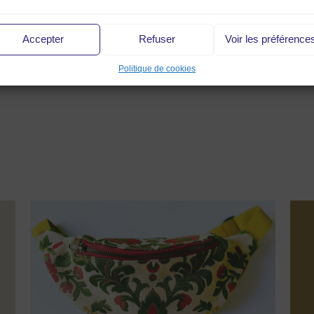
ersonnalisé.
ttps://kebologo.com
Accepter
Refuser
Voir les préférence
ttps://www.instagram.com/kebologo/
Politique de cookies
ttps://www.facebook.com/kebologo/