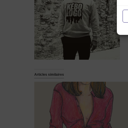
p
h
h
h
Articles similaires