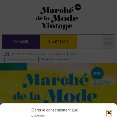
EXPOSER
BILLETTERIE
Marché de la Mode Vintage
Exposants
Mode
Elephant Vintage Store
Elephant Vintage Store
Gérer le consentement aux
cookies