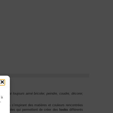
é : “
J’ai toujours aimé bricoler, peindre, coudre, décorer,
r à
e
ciables s’inspirant des matières et couleurs rencontrées
réversibles qui permettent de créer des
looks
différents