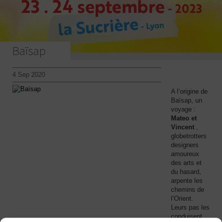
Baïsap
4 Sep 2020
A l’origine de
Baïsap, un
voyage :
Mateo et
Vincent
,
globetrotters
designers
amoureux
des arts et
du hasard,
arpente les
chemins de
l’Orient.
Leurs pas les
conduisent