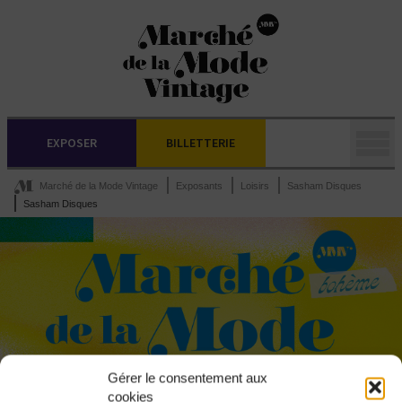
EXPOSER
BILLETTERIE
Marché de la Mode Vintage
Exposants
Loisirs
Sasham Disques
Sasham Disques
Gérer le consentement aux
cookies