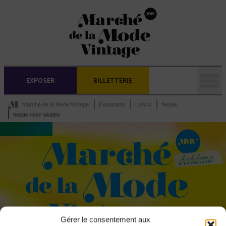
EXPOSER
BILLETTERIE
Marché de la Mode Vintage
Exposants
Loisirs
Nepak
nepak-loisir-skates
Gérer le consentement aux