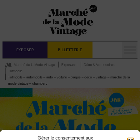
EXPOSER
BILLETTERIE
Marché de la Mode Vintage
Exposants
Déco & Accessoires
Tofmobile
Tofmobile – automobile – auto – voiture – plaque – deco – vintage – marche de la
mode vintage – chambery
Gérer le consentement aux