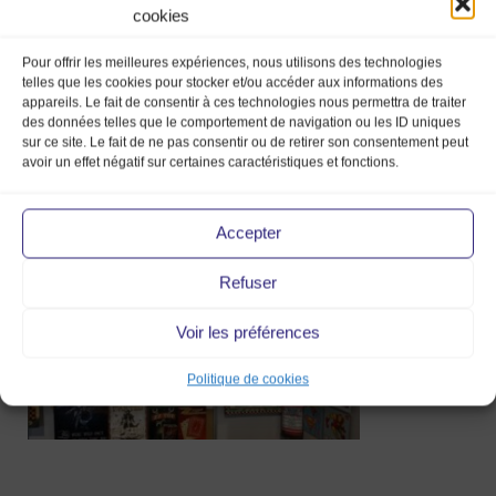
cookies
Pour offrir les meilleures expériences, nous utilisons des technologies
Tofmobile – automobile – auto –
telles que les cookies pour stocker et/ou accéder aux informations des
appareils. Le fait de consentir à ces technologies nous permettra de traiter
voiture – plaque
des données telles que le comportement de navigation ou les ID uniques
– deco – vintage – marche de la mode
sur ce site. Le fait de ne pas consentir ou de retirer son consentement peut
avoir un effet négatif sur certaines caractéristiques et fonctions.
vintage – chambery
Accepter
27 Jan 2023
Refuser
Voir les préférences
Politique de cookies