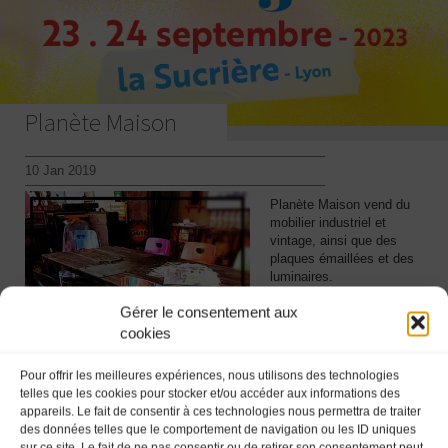
Planète Maison
10 Jan 2019
Planète Maison vend du
mobilier industriel et
vintage, ainsi que des
plaques émaillées et des
luminaires.
La marque vous propose
Gérer le consentement aux
également d’optimiser
cookies
votre habitat par du
coaching déco, de la
Pour offrir les meilleures expériences, nous utilisons des technologies
conception d’espaces, de
telles que les cookies pour stocker et/ou accéder aux informations des
la customisation et
appareils. Le fait de consentir à ces technologies nous permettra de traiter
personnalisation sur
des données telles que le comportement de navigation ou les ID uniques
demande de vos chaises
sur ce site. Le fait de ne pas consentir ou de retirer son consentement peut