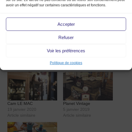
ou autres mobiliers de
avoir un effet négatif sur certaines caractéristiques et fonctions.
maison.
Vous pourrez trouver tous
les éléments déco vintage
Accepter
pour rendre votre maison unique au Marché de la Mode Vintage
2019, ou bien dans la boutique “why not” by planète maison dès le 9
février à Verdun-sur-le-Doubs.
Refuser
https://www.facebook.com/Plan%C3%A8te-maison-
1422601634632447/
Voir les préférences
Politique de cookies
Articles similaires
Cam LE MAC
Planet Vintage
19 janvier 2020
5 janvier 2019
Article similaire
Article similaire