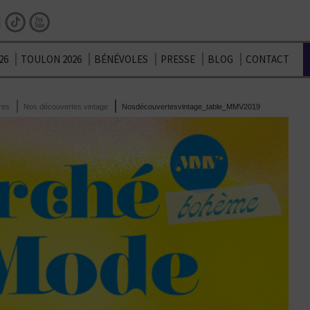
Facebook
Instagram
TikTok
Youtube
26
TOULON 2026
BÉNÉVOLES
PRESSE
BLOG
CONTACT
res
Nos découvertes vintage
Nosdécouvertesvintage_table_MMV2019