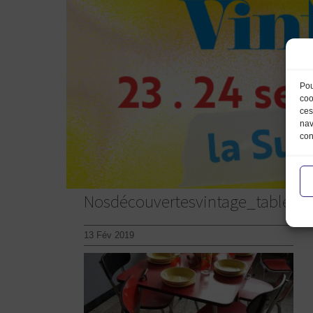
Pou
coo
ces
nav
con
Nosdécouvertesvintage_table_
13 Fév 2019