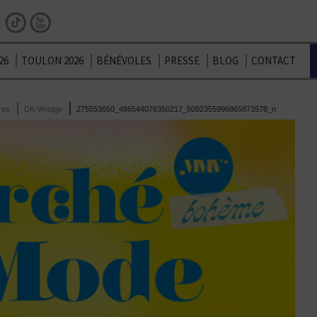
Facebook
Instagram
TikTok
Youtube
26
TOULON 2026
BÉNÉVOLES
PRESSE
BLOG
CONTACT
res
DK Vintage
275553650_486544076350217_5092355996865873578_n