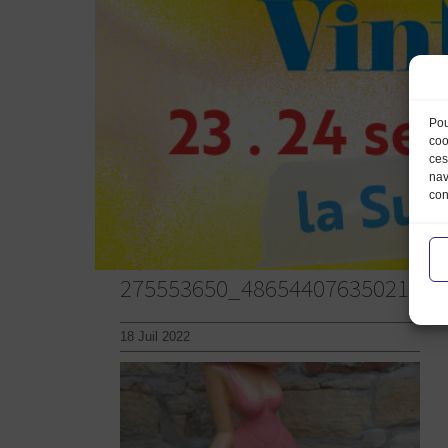
Pou
coo
ces
nav
con
275553650_486544076350217_5
18 Juil 2022