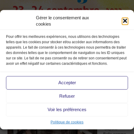
Gérer le consentement aux
cookies
VDI CONCEPT –
Little Lady Pin Up
Pour offrir les meilleures expériences, nous utilisons des technologies
telles que les cookies pour stocker et/ou accéder aux informations des
appareils. Le fait de consentir à ces technologies nous permettra de traiter
25 Déc 2018
des données telles que le comportement de navigation ou les ID uniques
sur ce site. Le fait de ne pas consentir ou de retirer son consentement peut
Little Lady
avoir un effet négatif sur certaines caractéristiques et fonctions.
Pin’Up
propose un
grand choix
Accepter
de Robes et
Chaussures
de style
Refuser
“Vintage”
pour petites
Voir les préférences
et jeunes
filles de 2 à
14 ans.
Politique de cookies
“Soyons