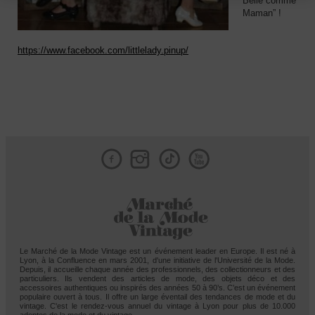
Belle comme
Maman” !
https://www.facebook.com/littlelady.pinup/
Facebook
Instagram
Tik
Le Marché de la Mode Vintage est un événement leader en Europe. Il est né à
Lyon, à la Confluence en mars 2001, d'une initiative de l'Université de la Mode.
Depuis, il accueille chaque année des professionnels, des collectionneurs et des
particuliers. Ils vendent des articles de mode, des objets déco et des
accessoires authentiques ou inspirés des années 50 à 90’s. C’est un événement
populaire ouvert à tous. Il offre un large éventail des tendances de mode et du
vintage. C'est le rendez-vous annuel du vintage à Lyon pour plus de 10.000