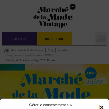
EXPOSER
BILLETTERIE
Marché de la Mode Vintage
Blog
actualités
Et toi, qu’est ce que tu trouves KAWAii?
Marché-de-la-mode-Vintage-2023-Kawaii
Gérer le consentement aux