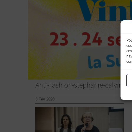
Pou
coo
ces
nav
con
Anti-Fashion-stephanie-calvino
3 Fév 2020