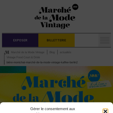
EXPOSER
BILLETTERIE
Marché de la Mode Vintage
Blog
actualités
Vintage Food Court & Drink
bière-montchat-marché-de-la-mode-vintage-kaffee-berlin2
Gérer le consentement aux