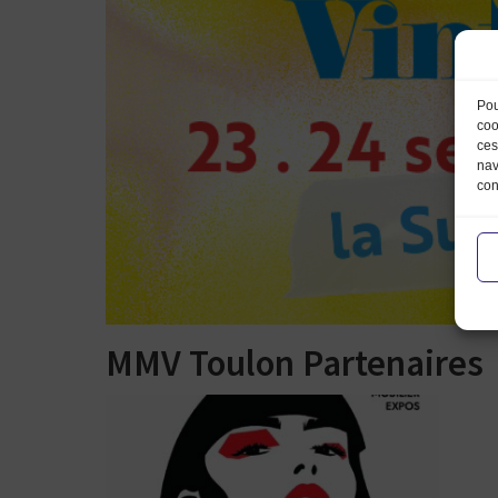
Pou
coo
ces
nav
con
MMV Toulon Partenaires