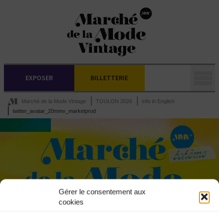
EXPOSER
BILLETTERIE
Marché de la Mode Vintage
TOULON 2026
Info in English
twitter_avatar_20mmv_marketprod
Gérer le consentement aux
cookies