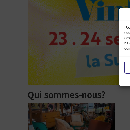
Pou
coo
ces
nav
con
Qui sommes-nous?