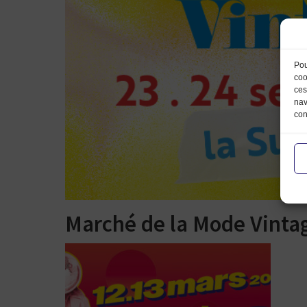
Pou
coo
ces
nav
con
Marché de la Mode Vinta