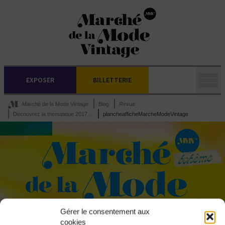
EXPOSER
BILLETTERIE
Marché de la Mode Vintage
Blog
Revue
Découvrez la thématique 2017…
plancheafficheMarcheModeVintage
Gérer le consentement aux
cookies