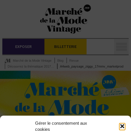
EXPOSER
BILLETTERIE
Marché de la Mode Vintage
Blog
Revue
Découvrez la thématique 2017…
A4web_paysage_ziggy_17mmv_marketprod
Gérer le consentement aux
cookies