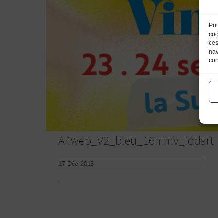
Pou
coo
ces
nav
con
A4web_V2_bleu_16mmv_iddart
17 Déc 2015