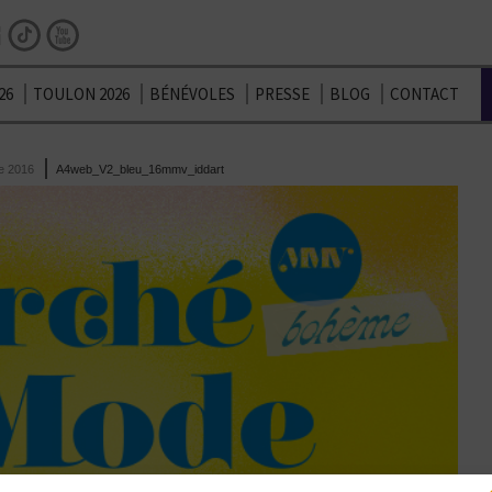
Facebook
Instagram
TikTok
Youtube
26
TOULON 2026
BÉNÉVOLES
PRESSE
BLOG
CONTACT
e 2016
A4web_V2_bleu_16mmv_iddart