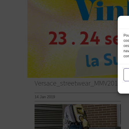
Pou
coo
ces
nav
con
Versace_streetwear_MMV2019
14 Jan 2019