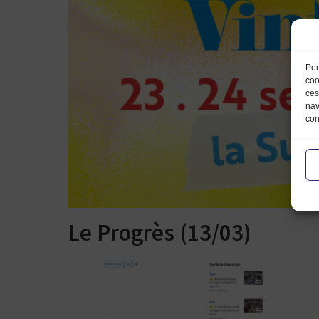
Pou
coo
ces
nav
con
Le Progrès (13/03)