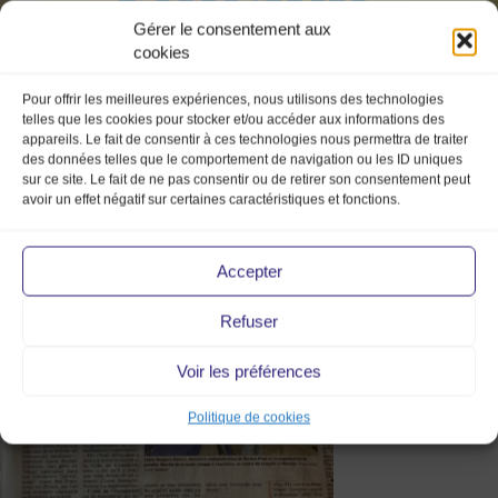
Gérer le consentement aux
cookies
Pour offrir les meilleures expériences, nous utilisons des technologies
telles que les cookies pour stocker et/ou accéder aux informations des
appareils. Le fait de consentir à ces technologies nous permettra de traiter
des données telles que le comportement de navigation ou les ID uniques
sur ce site. Le fait de ne pas consentir ou de retirer son consentement peut
le dauphine libere – marché de
avoir un effet négatif sur certaines caractéristiques et fonctions.
la mode vintage – vintage –
mmv – 2023 – chambéry –
Accepter
centre des congrès – le manège
Refuser
– février – savoie
Voir les préférences
Politique de cookies