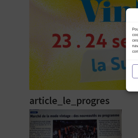
Pou
coo
ces
nav
con
article_le_progres