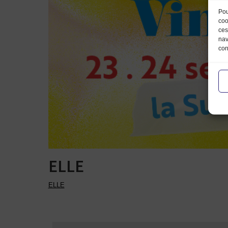
Pou
coo
ces
nav
con
ELLE
ELLE