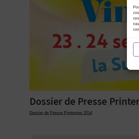
Pou
coo
ces
nav
con
Dossier de Presse Print
Dossier de Presse Printemps 2014