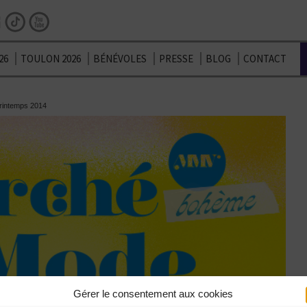
Facebook
Instagram
TikTok
Youtube
26
TOULON 2026
BÉNÉVOLES
PRESSE
BLOG
CONTACT
rintemps 2014
Gérer le consentement aux cookies