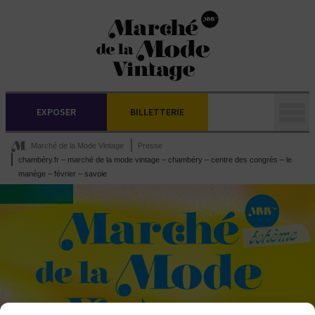
EXPOSER
BILLETTERIE
Marché de la Mode Vintage
Presse
chambéry.fr – marché de la mode vintage – chambéry – centre des congrès – le
manège – février – savoie