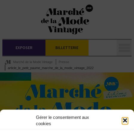
EXPOSER
BILLETTERIE
Marché de la Mode Vintage
Presse
article_le_petit_paume_marche_de_la_mode_vintage_2022
Gérer le consentement aux
cookies