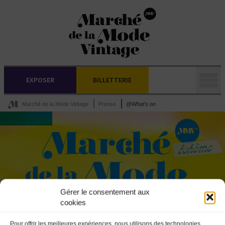
EXPOSER
BILLETTERIE
Marché de la Mode Vintage
Presse
@What’s on
Gérer le consentement aux
cookies
Pour offrir les meilleures expériences, nous utilisons des technologies