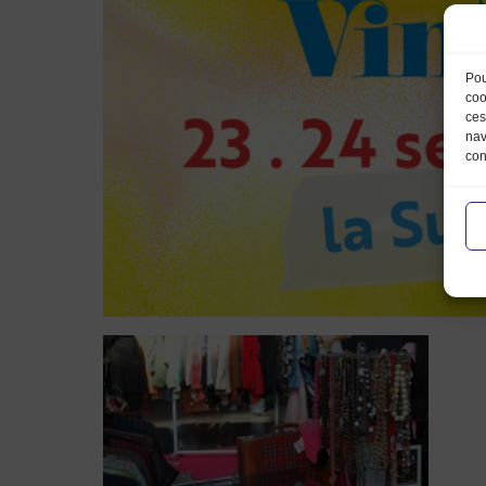
Pou
coo
ces
nav
con