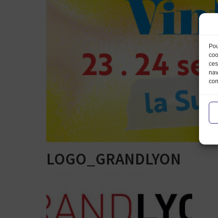
Pou
coo
ces
nav
con
LOGO_GRANDLYON