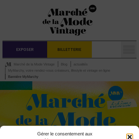
EXPOSER
BILLETTERIE
Marché de la Mode Vintage
Blog
actualités
MyMarchy, votre rendez-vous créateurs, lifestyle et vintage en ligne
Bannière MyMarchy
Gérer le consentement aux