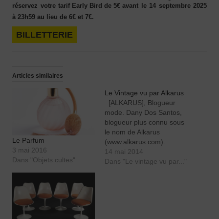
réservez votre t
arif Early Bird de 5€ avant
le
14 septembre 2025
à 23h59
au lieu de 6€ et 7€.
BILLETTERIE
Articles similaires
Le Vintage vu par Alkarus
[ALKARUS], Blogueur
mode. Dany Dos Santos,
blogueur plus connu sous
le nom de Alkarus
Le Parfum
(www.alkarus.com).
3 mai 2016
Actuellement étudiant, je
14 mai 2014
Dans "Objets cultes"
finalise ma maîtrise en
Dans "Le vintage vu par..."
contrôle de gestion.
QUELLE EST VOTRE
DEFINITION DU
VINTAGE, APPLIQUEE A
LA MODE ET A LA