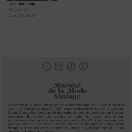
SOCIETE ? Né en 1990 le
La chaise Tulip
vintage est pour moi,…
28 mai 2015
Dans "Mobilier"
Facebook
Instagram
Tik
Le Marché de la Mode Vintage est un événement leader en Europe. Il est né à
Lyon, à la Confluence en mars 2001, d'une initiative de l'Université de la Mode.
Depuis, il accueille chaque année des professionnels, des collectionneurs et des
particuliers. Ils vendent des articles de mode, des objets déco et des
accessoires authentiques ou inspirés des années 50 à 90’s. C’est un événement
populaire ouvert à tous. Il offre un large éventail des tendances de mode et du
vintage. C'est le rendez-vous annuel du vintage à Lyon pour plus de 10.000
adeptes de la mode et du vintage.